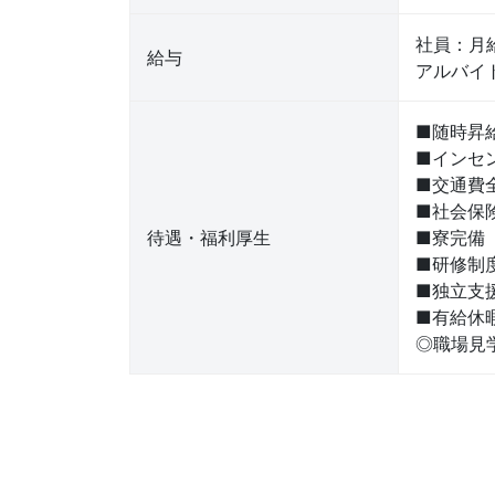
社員：月
給与
アルバイト
■随時昇
■インセ
■交通費
■社会保
待遇・福利厚生
■寮完備
■研修制
■独立支
■有給休
◎職場見