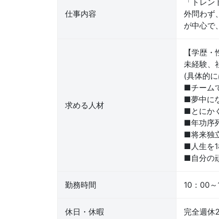
「トレン
仕事内容
外問わず
が中心で
【学歴・
未経験、
(具体的に
■チーム
■夢中に
求める人材
■とにか
■年功序
■将来独
■人生を1
■自分の
勤務時間
10：00～
休日・休暇
完全週休