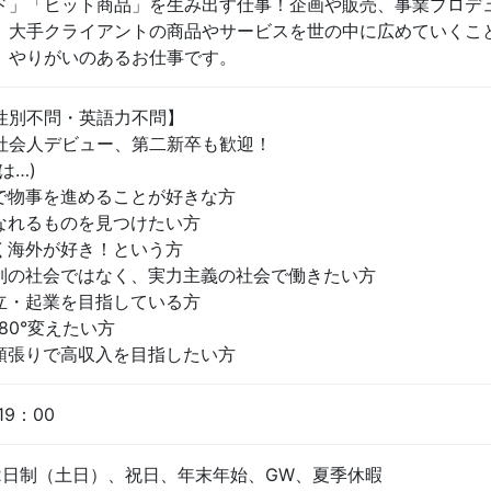
ド」「ヒット商品」を生み出す仕事！企画や販売、事業プロデ
、大手クライアントの商品やサービスを世の中に広めていくこ
、やりがいのあるお仕事です。
性別不問・英語力不問】
社会人デビュー、第二新卒も歓迎！
は…)
で物事を進めることが好きな方
なれるものを見つけたい方
く海外が好き！という方
列の社会ではなく、実力主義の社会で働きたい方
立・起業を目指している方
80°変えたい方
頑張りで高収入を目指したい方
19：00
2日制（土日）、祝日、年末年始、GW、夏季休暇