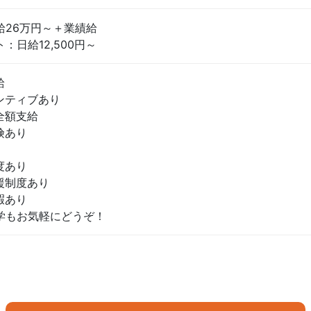
給26万円～＋業績給
：日給12,500円～
給
ンティブあり
全額支給
険あり
度あり
援制度あり
暇あり
学もお気軽にどうぞ！