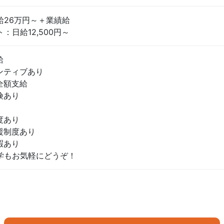
給26万円～＋業績給
：日給12,500円～
給
ンティブあり
全額支給
険あり
度あり
援制度あり
暇あり
学もお気軽にどうぞ！