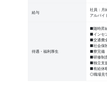
社員：月
給与
アルバイト
■随時昇
■インセ
■交通費
■社会保
待遇・福利厚生
■寮完備
■研修制
■独立支
■有給休
◎職場見