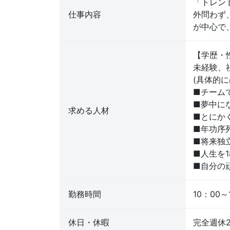
「トレン
仕事内容
外問わず
が中心で
【学歴・
未経験、
(具体的に
■チーム
■夢中に
求める人材
■とにか
■年功序
■将来独
■人生を1
■自分の
勤務時間
10：00～
休日・休暇
完全週休