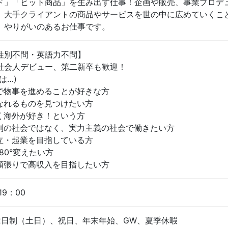
ド」「ヒット商品」を生み出す仕事！企画や販売、事業プロデ
、大手クライアントの商品やサービスを世の中に広めていくこ
、やりがいのあるお仕事です。
性別不問・英語力不問】
社会人デビュー、第二新卒も歓迎！
は…)
で物事を進めることが好きな方
なれるものを見つけたい方
く海外が好き！という方
列の社会ではなく、実力主義の社会で働きたい方
立・起業を目指している方
80°変えたい方
頑張りで高収入を目指したい方
19：00
2日制（土日）、祝日、年末年始、GW、夏季休暇