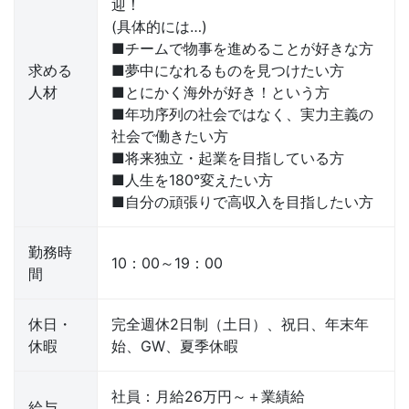
迎！
(具体的には…)
■チームで物事を進めることが好きな方
求める
■夢中になれるものを見つけたい方
人材
■とにかく海外が好き！という方
■年功序列の社会ではなく、実力主義の
社会で働きたい方
■将来独立・起業を目指している方
■人生を180°変えたい方
■自分の頑張りで高収入を目指したい方
勤務時
10：00～19：00
間
休日・
完全週休2日制（土日）、祝日、年末年
休暇
始、GW、夏季休暇
社員：月給26万円～＋業績給
給与