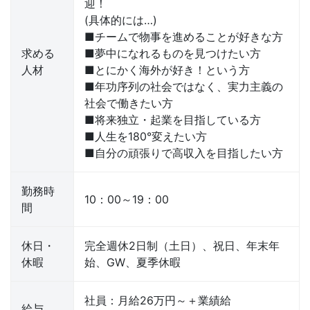
迎！
(具体的には…)
■チームで物事を進めることが好きな方
求める
■夢中になれるものを見つけたい方
人材
■とにかく海外が好き！という方
■年功序列の社会ではなく、実力主義の
社会で働きたい方
■将来独立・起業を目指している方
■人生を180°変えたい方
■自分の頑張りで高収入を目指したい方
勤務時
10：00～19：00
間
休日・
完全週休2日制（土日）、祝日、年末年
休暇
始、GW、夏季休暇
社員：月給26万円～＋業績給
給与