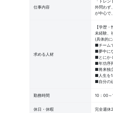
「トレン
仕事内容
外問わず
が中心で
【学歴・
未経験、
(具体的に
■チーム
■夢中に
求める人材
■とにか
■年功序
■将来独
■人生を1
■自分の
勤務時間
10：00～
休日・休暇
完全週休