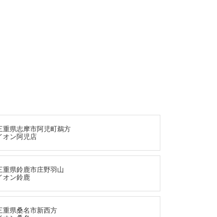
三重県志摩市阿児町鵜方
イオン阿児店
三重県鈴鹿市庄野羽山
イオン鈴鹿
三重県桑名市新西方