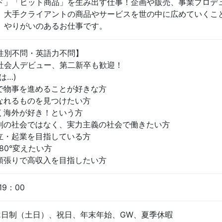
ド」「ヒット商品」を生み出す仕事！企画や販売、事業プロデ
、大手クライアントの商品やサービスを世の中に広めていくこ
、やりがいのあるお仕事です。
性別不問・英語力不問】
社会人デビュー、第二新卒も歓迎！
は…)
で物事を進めることが好きな方
なれるものを見つけたい方
く海外が好き！という方
列の社会ではなく、実力主義の社会で働きたい方
立・起業を目指している方
80°変えたい方
頑張りで高収入を目指したい方
19：00
2日制（土日）、祝日、年末年始、GW、夏季休暇