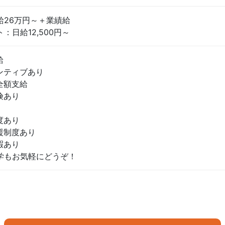
給26万円～＋業績給
：日給12,500円～
給
ンティブあり
全額支給
険あり
度あり
援制度あり
暇あり
学もお気軽にどうぞ！