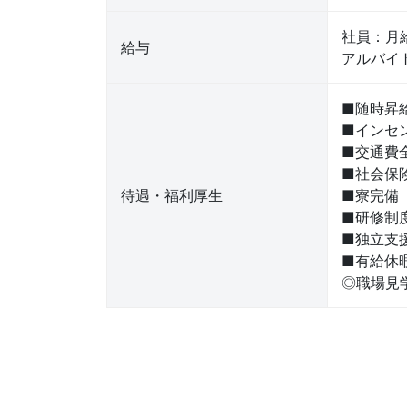
社員：月
給与
アルバイト
■随時昇
■インセ
■交通費
■社会保
待遇・福利厚生
■寮完備
■研修制
■独立支
■有給休
◎職場見